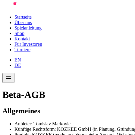
Startseite
Über uns
Spielanleitung
Shop
Kontakt
Für Investoren
Turniere
EN
DE
Beta-AGB
Allgemeines
Anbieter: Tomislav Markovic
Künftige Rechtsform: KOZKEE GmbH (in Planung, Gründung n
Produkt: KOZKEE (modulares Sportspiel + Apparel, Websho