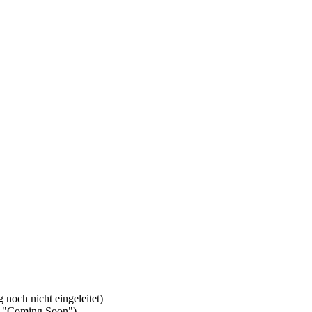
och nicht eingeleitet)
p "Coming Soon")