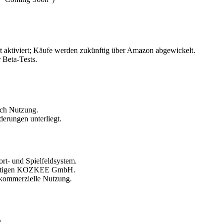
ht aktiviert; Käufe werden zukünftig über Amazon abgewickelt.
 Beta-Tests.
urch Nutzung.
derungen unterliegt.
t- und Spielfeldsystem.
künftigen KOZKEE GmbH.
r kommerzielle Nutzung.
.